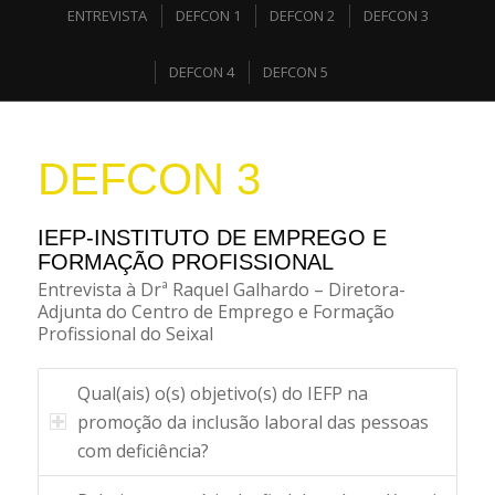
ENTREVISTA
DEFCON 1
DEFCON 2
DEFCON 3
DEFCON 4
DEFCON 5
DEFCON 3
IEFP-INSTITUTO DE EMPREGO E
FORMAÇÃO PROFISSIONAL
Entrevista à Drª Raquel Galhardo – Diretora-
Adjunta do Centro de Emprego e Formação
Profissional do Seixal
Qual(ais) o(s) objetivo(s) do IEFP na
promoção da inclusão laboral das pessoas
com deficiência?