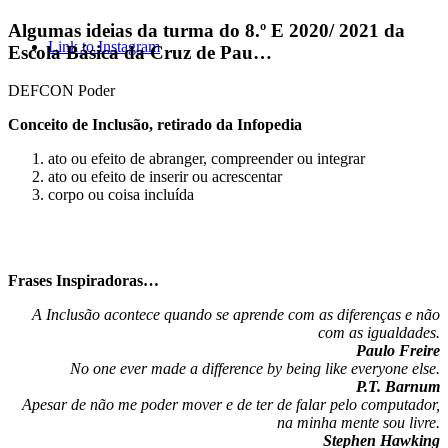
Algumas ideias da turma do 8.º E 2020/ 2021 da
Link to Instagram
Escola Básica da Cruz de Pau…
DEFCON Poder
Conceito de Inclusão, retirado da Infopedia
ato ou efeito de abranger, compreender ou integrar
ato ou efeito de inserir ou acrescentar
corpo ou coisa incluída
Frases Inspiradoras…
A Inclusão acontece quando se aprende com as diferenças e não
com as igualdades.
Paulo Freire
No one ever made a difference by being like everyone else.
P.T. Barnum
Apesar de não me poder mover e de ter de falar pelo computador,
na minha mente sou livre.
Stephen Hawking