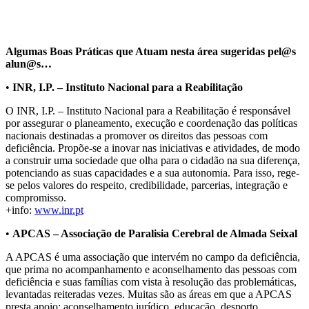
Algumas Boas Práticas que Atuam nesta área sugeridas pel@s
alun@s…
•
INR, I.P. – Instituto Nacional para a Reabilitação
O INR, I.P. – Instituto Nacional para a Reabilitação é responsável
por assegurar o planeamento, execução e coordenação das políticas
nacionais destinadas a promover os direitos das pessoas com
deficiência. Propõe-se a inovar nas iniciativas e atividades, de modo
a construir uma sociedade que olha para o cidadão na sua diferença,
potenciando as suas capacidades e a sua autonomia. Para isso, rege-
se pelos valores do respeito, credibilidade, parcerias, integração e
compromisso.
+info:
www.inr.pt
•
APCAS – Associação de Paralisia Cerebral de Almada Seixal
A APCAS é uma associação que intervém no campo da deficiência,
que prima no acompanhamento e aconselhamento das pessoas com
deficiência e suas famílias com vista à resolução das problemáticas,
levantadas reiteradas vezes. Muitas são as áreas em que a APCAS
presta apoio: aconselhamento jurídico, educação, desporto,