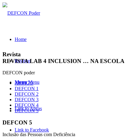
Home
Revista
REVISTA LAB 4 INCLUSION … NA ESCOLA
Revistas
DEFCON poder
Menu
Menu
ARTIGO
DEFCON 1
DEFCON 2
DEFCON 3
DEFCON 4
Link to Apcas
DEFCON 5
DEFCON 5
Link to Facebook
Inclusão das Pessoas com Deficiência