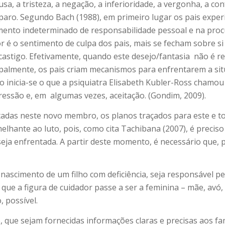
sa, a tristeza, a negação, a inferioridade, a vergonha, a con
amparo. Segundo Bach (1988), em primeiro lugar os pais ex
mento indeterminado de responsabilidade pessoal e na pro
é o sentimento de culpa dos pais, mais se fecham sobre si 
castigo. Efetivamente, quando este desejo/fantasia
não é re
incipalmente, os pais criam mecanismos para enfrentarem a 
o inicia-se o que a psiquiatra Elisabeth Kubler-Ross chamou
ressão e, em
algumas vezes, aceitação. (Gondim, 2009).
tadas neste novo membro, os planos traçados para este e to
elhante ao luto, pois, como cita Tachibana (2007), é preciso 
 seja enfrentada. A partir deste momento, é necessário que,
nascimento de um filho com deficiência, seja responsável pe
e a figura de cuidador passe a ser a feminina – mãe, avó, 
 possível.
que sejam fornecidas informações claras e precisas aos fami