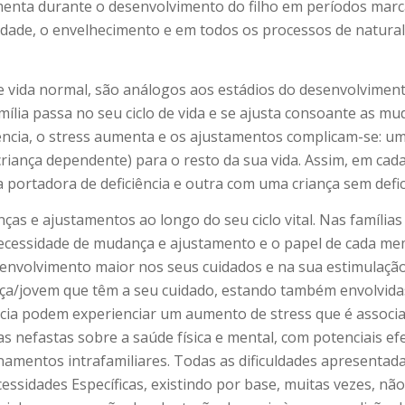
enta durante o desenvolvimento do filho em períodos marca
lidade, o envelhecimento e em todos os processos de natura
 de vida normal, são análogos aos estádios do desenvolviment
mília passa no seu ciclo de vida e se ajusta consoante as 
iência, o stress aumenta e os ajustamentos complicam-se: u
iança dependente) para o resto da sua vida. Assim, em cada
 portadora de deficiência e outra com uma criança sem defic
nças e ajustamentos ao longo do seu ciclo vital. Nas famí
 necessidade de mudança e ajustamento e o papel de cada me
 envolvimento maior nos seus cuidados e na sua estimulaçã
nça/jovem que têm a seu cuidado, estando também envolvida
ciência podem experienciar um aumento de stress que é assoc
s nefastas sobre a saúde física e mental, com potenciais ef
onamentos intrafamiliares. Todas as dificuldades apresenta
essidades Específicas, existindo por base, muitas vezes, nã