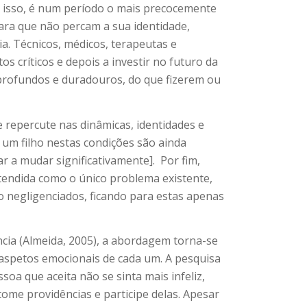
r isso, é num período o mais precocemente
 para que não percam a sua identidade,
a. Técnicos, médicos, terapeutas e
s críticos e depois a investir no futuro da
s profundos e duradouros, do que fizerem ou
e repercute nas dinâmicas, identidades e
 um filho nestas condições são ainda
r a mudar significativamente].
Por fim,
ntendida como o único problema existente,
o negligenciados, ficando para estas apenas
cia (Almeida, 2005), a abordagem torna-se
s aspetos emocionais de cada um. A pesquisa
soa que aceita não se sinta mais infeliz,
tome providências e participe delas. Apesar