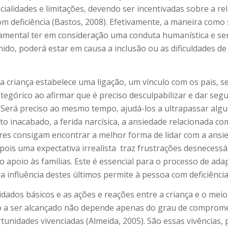
cialidades e limitações, devendo ser incentivadas sobre a re
m deficiência (Bastos, 2008). Efetivamente, a maneira como 
ndamental ter em consideração uma conduta humanística e s
ido, poderá estar em causa a inclusão ou as dificuldades de a
criança estabelece uma ligação, um vínculo com os pais, se
tegórico ao afirmar que é preciso desculpabilizar e dar se
z. Será preciso ao mesmo tempo, ajudá-los a ultrapassar al
uto inacabado, a ferida narcísica, a ansiedade relacionada c
iares consigam encontrar a melhor forma de lidar com a ansi
ois uma expectativa irrealista
traz frustrações desnecessár
 apoio às famílias. Este é essencial para o processo de ada
a influência destes últimos permite à pessoa com deficiência
 cuidados básicos e as ações e reações entre a criança e o m
 a ser alcançado não depende apenas do grau de comprome
ortunidades vivenciadas (Almeida, 2005). São essas vivências