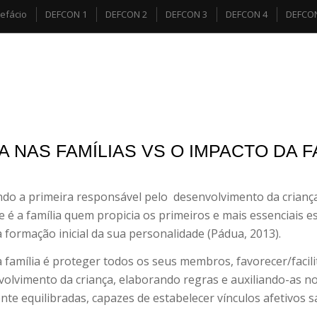
efácio
DEFCON 1
DEFCON 2
DEFCON 3
DEFCON 4
DEFCO
A NAS FAMÍLIAS VS O IMPACTO DA F
endo a primeira responsável pelo
desenvolvimento da criança
e é a família quem propicia os primeiros e mais essenciais e
a formação inicial da sua personalidade (Pádua, 2013).
família é proteger todos os seus membros, favorecer/facili
volvimento da criança, elaborando regras e auxiliando-as no
e equilibradas, capazes de estabelecer vínculos afetivos sa