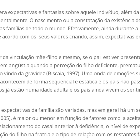
 expectativas e fantasias sobre aquele indivíduo, além da i
 mentalmente. O nascimento ou a constatação da existência d
as famílias de todo o mundo. Efetivamente, ainda durante a
de acordo com os
seus valores criando, assim, expectativas em
da vinculação mãe-filho e mesmo, se o pai
estiver present
m angústia quando a perceção do filho deficiente, prematu
 vindo da gravidez (Biscaia, 1997). Uma onda de emoções s
o acontecem de forma sequencial e estática e os pais não pa
hos já estão numa idade adulta e os pais ainda vivem os s
 expectativas da família são variadas, mas em geral há um s
(2005), é maior ou menor em função de fatores como: a aceit
acionamento do casal anterior à deficiência, o nível de exp
ição do filho na fratria e o tipo de relação com os restante