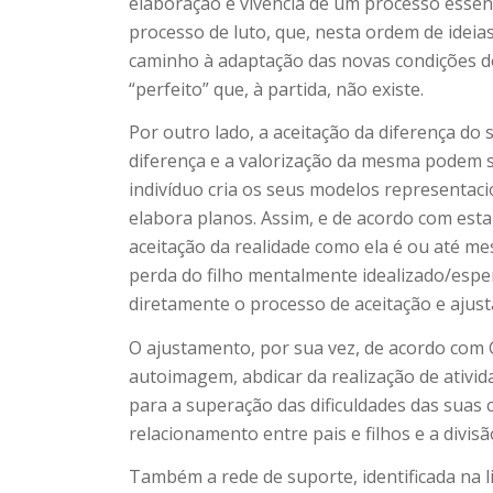
elaboração e vivência de um processo essen
processo de luto, que, nesta ordem de idei
caminho à adaptação das novas condições de
“perfeito” que, à partida, não existe.
Por outro lado, a aceitação da diferença do
diferença e a valorização da mesma podem ser
indivíduo cria os seus modelos representaci
elabora planos. Assim, e de acordo com est
aceitação da realidade como ela é ou até me
perda do filho mentalmente idealizado/espe
diretamente o processo de aceitação e ajus
O ajustamento, por sua vez, de acordo com G
autoimagem, abdicar da realização de ativi
para a superação das dificuldades das suas c
relacionamento entre pais e filhos e a divis
Também a rede de suporte, identificada na 