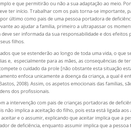
 amplo e que permitirão ou não a sua adaptação ao meio. Po
 deve ter início. Trabalhar com os pais torna-se importante,
por último como pais de uma pessoa portadora de deficiênci
ante ao ajudar a família, primeiro a ultrapassar os momento
lia deve ser informada da sua responsabilidade e dos efeito
eus filhos.
idados que se estenderão ao longo de toda uma vida, o que s
ias e,
especialmente para as mães, as consequências de ter
compete o cuidado da prole [não obstante esta situação esta
atamento enfoca unicamente a doença da criança, a qual é e
astos, 2008). Assim, os aspetos emocionais das famílias, sã
dens dos profissionais.
 a intervenção com pais de crianças portadoras de deficiên
não implica a aceitação do filho, pois esta está ligada ao
ceitar e o assumir, explicando que aceitar implica que a pes
tador de deficiência, enquanto assumir implica que a pessoa 