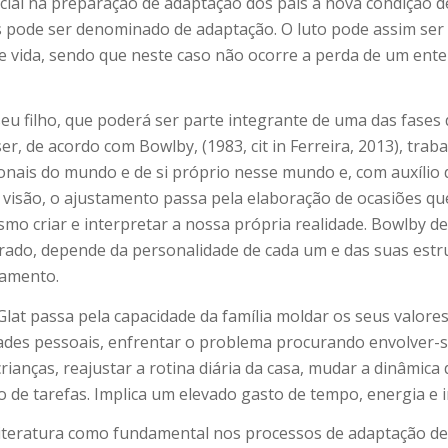
cial na preparação de adaptação dos pais à nova condição d
as pode ser denominado de adaptação. O luto pode assim se
 vida, sendo que neste caso não ocorre a perda de um ente 
 seu filho, que poderá ser parte integrante de uma das fase
, de acordo com Bowlby, (1983, cit in Ferreira, 2013), traba
onais do mundo e de si próprio nesse mundo e, com auxílio 
a visão, o ajustamento passa pela elaboração de ocasiões q
smo criar e interpretar a nossa própria realidade. Bowlby d
rado, depende da personalidade de cada um e das suas estrut
tamento.
lat passa pela capacidade da família moldar os seus valore
dades pessoais, enfrentar o problema procurando envolver-
rianças, reajustar a rotina diária da casa, mudar a dinâmica
ão de tarefas. Implica um elevado gasto de tempo, energia e 
literatura como fundamental nos processos de adaptação de 