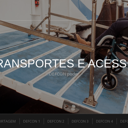
RANSPORTES E ACESS
DEFCON poder
ORTAGEM
DEFCON 1
DEFCON 2
DEFCON 3
DEFCON 4
DEF