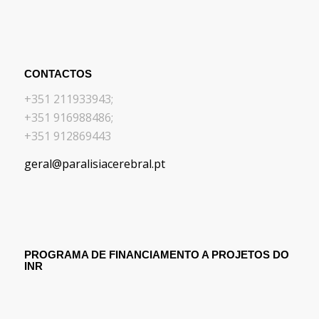
CONTACTOS
+351 211933943;
+351 916988486;
+351 912869443
geral@paralisiacerebral.pt
PROGRAMA DE FINANCIAMENTO A PROJETOS DO
INR