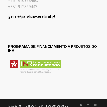
+351 916988486;
+351 912869443
geral@paralisiacerebral.pt
PROGRAMA DE FINANCIAMENTO A PROJETOS DO
INR
© Copyright - DEFCON Poder | Design
Advert-u